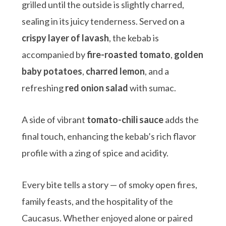
grilled until the outside is slightly charred,
sealing in its juicy tenderness. Served on a
crispy layer of lavash
, the kebab is
accompanied by
fire-roasted tomato
,
golden
baby potatoes
,
charred lemon
, and a
refreshing
red onion salad
with sumac.
A side of vibrant
tomato-chili sauce
adds the
final touch, enhancing the kebab’s rich flavor
profile with a zing of spice and acidity.
Every bite tells a story — of smoky open fires,
family feasts, and the hospitality of the
Caucasus. Whether enjoyed alone or paired