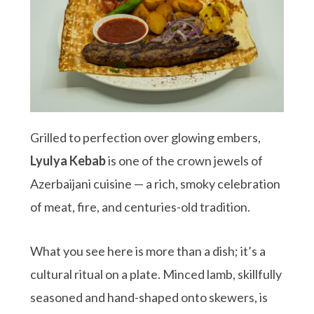
Grilled to perfection over glowing embers,
Lyulya Kebab
is one of the crown jewels of
Azerbaijani cuisine — a rich, smoky celebration
of meat, fire, and centuries-old tradition.
What you see here is more than a dish; it’s a
cultural ritual on a plate. Minced lamb, skillfully
seasoned and hand-shaped onto skewers, is