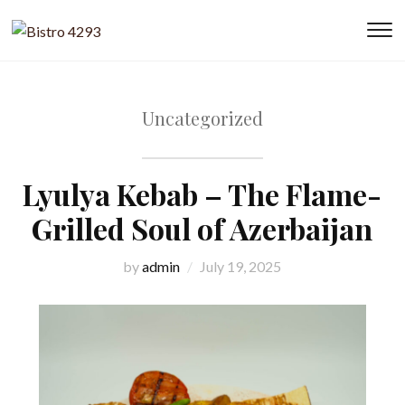
T
s
&
na
Uncategorized
Lyulya Kebab – The Flame-
Grilled Soul of Azerbaijan
by
admin
July 19, 2025